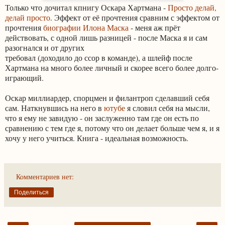
Только что дочитал кпнигу Оскара Хартмана -
Просто делай,
делай просто
. Эффект от её прочтения сравним с эффектом от
прочтения
биографии Илона Маска
- меня аж прёт
действовать, с одной лишь разницей - после Маска я и сам
разогнался и от других
требовал (доходило до ссор в команде), а шлейф после
Хартмана на много более личный и скорее всего более долго-
играющий.
Оскар миллиардер, спорцмен и филантроп сделавший себя
сам. Наткнувшись на него в
ютубе
я словил себя на мысли,
что я ему не завидую - он заслуженно там где он есть по
сравнению с тем где я, потому что он делает больше чем я, и я
хочу у него учиться. Книга - идеальная возможность.
Комментариев нет:
Поделиться