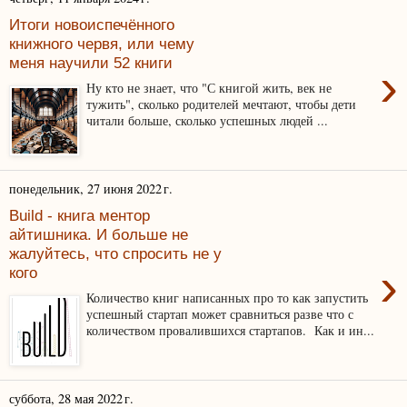
Итоги новоиспечённого
книжного червя, или чему
меня научили 52 книги
›
Ну кто не знает, что "С книгой жить, век не
тужить", сколько родителей мечтают, чтобы дети
читали больше, сколько успешных людей ...
понедельник, 27 июня 2022 г.
Build - книга ментор
айтишника. И больше не
жалуйтесь, что спросить не у
›
кого
Количество книг написанных про то как запустить
успешный стартап может сравниться разве что с
количеством провалившихся стартапов. Как и ин...
суббота, 28 мая 2022 г.