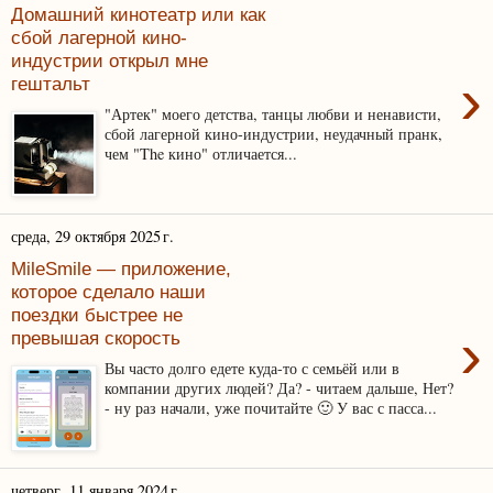
Домашний кинотеатр или как
сбой лагерной кино-
индустрии открыл мне
›
гештальт
"Артек" моего детства, танцы любви и ненависти,
сбой лагерной кино-индустрии, неудачный пранк,
чем "The кино" отличается...
среда, 29 октября 2025 г.
MileSmile — приложение,
которое сделало наши
поездки быстрее не
›
превышая скорость
Вы часто долго едете куда-то с семьёй или в
компании других людей? Да? - читаем дальше, Нет?
- ну раз начали, уже почитайте 🙂 У вас с пасса...
четверг, 11 января 2024 г.