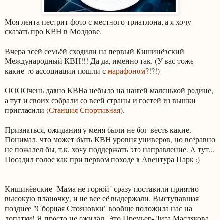
Моя лента пестрит фото с местного триатлона, а я хочу
сказать про КВН в Молдове.
Вчера всей семьёй сходили на первый Кишинёвский
Международный КВН!!! Да да, именно так. (У вас тоже
какие-то ассоциации пошли с
марафоном
?!?!)
ООООчень давно КВНа небыло на нашей маленькой родине,
а тут и своих собрали со всей страны и гостей из вышки
пригласили (
Станция Спортивная
).
Признаться, ожидания у меня были не бог-весть какие.
Понимал, что может быть КВН уровня универов, но всёравно
не пожалел бы, т.к. хочу поддержать это направление. А тут...
Посадил голос как при первом походе в Авентура Парк :)
Кишинёвские "Мама не горюй" сразу поставили приятно
высокую планочку, и не все её выдержали. Выступавшая
позднее "Сборная Стояновки" вообще положила нас на
лопатки! Я просто не ожидал. Это Премьер-Лига Маслякова