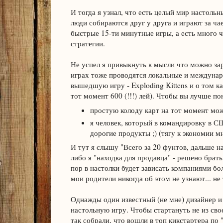
И тогда я узнал, что есть целый мир настольн
люди собираются друг у друга и играют за чае
быстрые 15-ти минутные игры, а есть много 
стратегии.
Не успел я привыкнуть к мысли что можно зара
играх тоже проводятся локальные и междунар
вышедшую игру - Exploding Kittens и о том ка
тот момент 600 (!!!) лей). Чтобы вы лучше по
простую колоду карт на тот момент можн
я человек, который в командировку в С
дорогие продукты ;) (тягу к экономии м
И тут я слышу "Всего за 20 фунтов, дальше 
либо я "находка для продавца" - решено брать
пор в настолки будет зависать компаниями боле
мои родители никогда об этом не узнают... не 
Однажды один известный (не мне) дизайнер и 
настольную игру. Чтобы стартануть не из св
так собрали, что вошли в топ кикстартера п