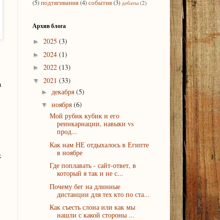
(5)
подтягивания
(4)
события
(3)
дебаты
(2)
Архив блога
2025
(3)
►
2024
(1)
►
2022
(13)
►
2021
(33)
▼
а
декабря
(5)
►
ноября
(6)
▼
Мой рубик кубик и его
реинкарнации, навыки vs
прод...
Как нам НЕ отдыхалось в Египте
в ноябре
х
Где поплавать - сайт-ответ, в
который я так и не с...
Почему бег на длинные
дистанции для тех кто по ста...
Как съесть слона или как мы
нашли с какой стороны ...