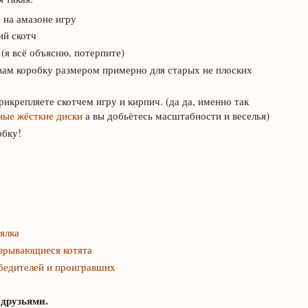
 на амазоне игру
ий скотч
(я всё объясню, потерпите)
вам коробку размером примерно для старых не плоских
рикрепляете скотчем игру и кирпич. (да да, именно так
ные жёсткие диски
а вы добьётесь масштабности и веселья)
обку!
ялка
Взрывающиеся котята
обедителей и проигравших
 друзьями.