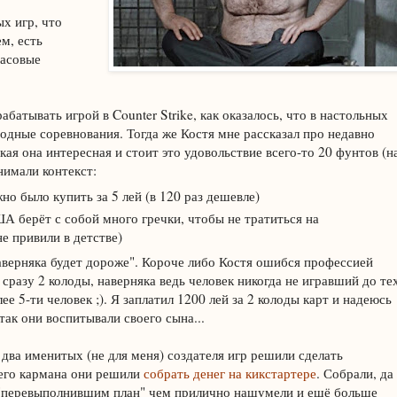
ых игр, что
м, есть
часовые
батывать игрой в Counter Strike, как оказалось, что в настольных
одные соревнования. Тогда же Костя мне рассказал про недавно
кая она интересная и стоит это удовольствие всего-то 20 фунтов (н
нимали контекст:
о было купить за 5 лей (в 120 раз дешевле)
ША берёт с собой много гречки, чтобы не тратиться на
не привили в детстве)
наверняка будет дороже". Короче либо Костя ошибся профессией
 сразу 2 колоды, наверняка ведь человек никогда не игравший до те
е 5-ти человек ;). Я заплатил 1200 лей за 2 колоды карт и надеюсь
так они воспитывали своего сына...
два именитых (не для меня) создателя игр решили сделать
оего кармана они решили
собрать денег на кикстартере
. Собрали, да
о "перевыполнившим план" чем прилично нашумели и ещё больше