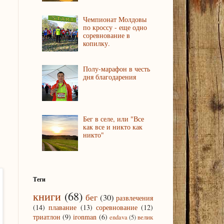
Чемпионат Молдовы
по кроссу - еще одно
соревнование в
копилку.
Полу-марафон в честь
дня благодарения
Бег в селе, или "Все
как все и никто как
никто"
Теги
книги
(68)
бег
(30)
развлечения
(14)
плавание
(13)
соревнование
(12)
триатлон
(9)
ironman
(6)
endava
(5)
велик