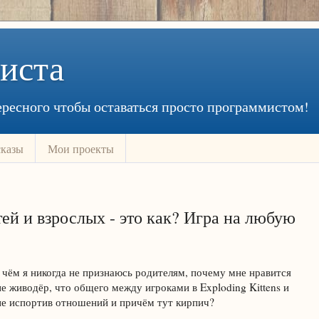
иста
ресного чтобы оставаться просто программистом!
сказы
Мои проекты
ей и взрослых - это как? Игра на любую
 чём я никогда не признаюсь родителям, почему мне нравится
не живодёр, что общего между игроками в Exploding Kittens и
не испортив отношений и причём тут кирпич?