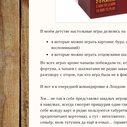
В моём детстве настольные игры делились на
в которые можно играть картами: бура, 
воспоминаний)
в которые можно играть отцовскими ша
Во всех играх кроме чапаева побеждали те, кт
фортуна, а чапаев с шахматами не редко зак
разговору с отцом, так что игра была не в фав
И вот я в очередной командировке в Лондоне 
Хм... не так я себе представлял заядлых игроко
в наколках, всегда смотрят прищурив один гл
себе колоду карт и редко пользуются табуретк
предпочитают корточки), а тут - интеллигент
сеньёр, ноль татушек да ещё в очках... (привет