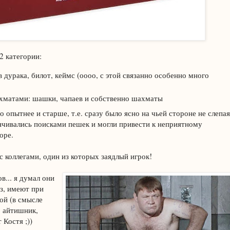
 2 категории:
в дурака, билот, кеймс (оооо, с этой связанно особенно много
хматами: шашки, чапаев и собственно шахматы
о опытнее и старше, т.е. сразу было ясно на чьей стороне не слепая
анчивались поисками пешек и могли привести к неприятному
оре.
с коллегами, один из которых заядлый игрок!
в... я думал они
аз, имеют при
ой (в смысле
, айтишник,
 Костя ;))