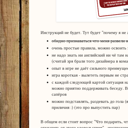
Инструкций не будет. Тут будет "почему я не 
обидно признаваться что меня развели 
очень простые правила, можно освоить з
не надо знать ни английский ни чё там 
(считай зря брали того дизайнера в ком
опыт в игре не даёт сильного преимущес
игра короткая - вылететь первым не стр
с каждой следующей картой ситуация на
можно приятно поддерживать беседу. Вс
сапёров
можно подставлять, раздевать до гола (в
приличия :) (это про выпустить пар)
В общем если стоит вопрос "Что подарить, чт
отхватить от этого удовольствия" - инструкци