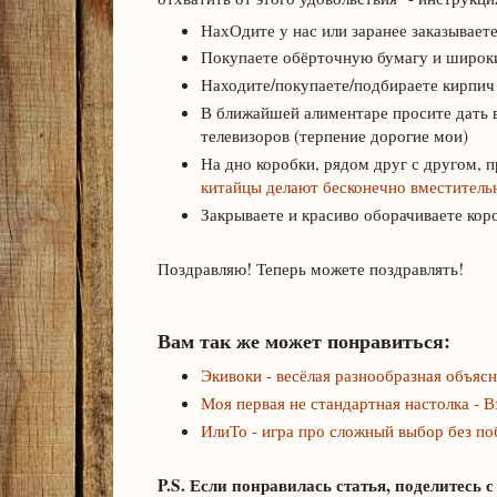
НахОдите у нас или заранее заказываете
Покупаете обёрточную бумагу и широк
Находите/покупаете/подбираете кирпич 
В ближайшей алиментаре просите дать 
телевизоров (терпение дорогие мои)
На дно коробки, рядом друг с другом, п
китайцы делают бесконечно вместитель
Закрываете и красиво оборачиваете кор
Поздравляю! Теперь можете поздравлять!
Вам так же может понравиться:
Экивоки - весёлая разнообразная объясн
Моя первая не стандартная настолка - 
ИлиТо - игра про сложный выбор без п
P.S. Если понравилась статья, поделитесь с