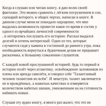
Когда я слушаю или читаю книгу, я даю волю своей
фантазии. Это можно сравнить с лёгким погружением в сон,
сценарий которого, в общих чертах, написан в книге. В
данном случае меня не покидало ощущение, что мне
выдалась возможность провести какое-то время в гостях у
одного из ярчайших личностей современности
, и неторопясь послушать его историю. Рассказ выдался
долгий и оочень интересный. Один из тех, которые
случаются сидя у камина в гостинной до раннего утра, пока
необходимость вернуться к будничным делам не прерывает
расказчика, к большому сожалению слушателя.
С каждой новой прослушанной историей, будь то первый в
истории полёт через атлантику, освобождение заложников из
плена или аренда самолёта, я говорил себе "Талантливый
человек талантлив во всём". И зачастую, талант заключается
не в врождённых, а нажитых качествах и измеряется
количеством набитых шишек, умноженным на на готовность
набивать новые.
Слушая эту аудио книгу, я много раз жалел, что это не